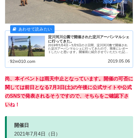
淀川河川公園で開催された淀川アーバンマルシェ
に行ってきた。
2019年5月4日～5月5日の２日間、淀川河川敷で開催され
た淀川アーバンマルシェに行ってきたので、簡単にレポー
トしたいと思います。開催前に紹介させていただいた記事
はこちら↓イベント自体が開催されたのは2DAYS でした
が、僕が訪問させていた...
2019.05.06
92m010.com
尚、本イベントは雨天中止となっています。開催の可否に
関しては前日となる7月3日(土)の午後に公式サイトや公式
のSNSで発表されるそうですので、そちらをご確認下さ
い
ね！
開催日
2021年7月4日（日）