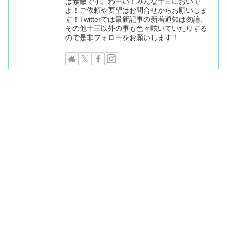
ば素敵です。わーい！みんな十三においで
よ！ご依頼や要望はお問合せからお願いしま
す！Twitterでは最新記事の新着通知は勿論、
その他十三以外の事も色々呟いていたりする
ので是非フォローをお願いします！