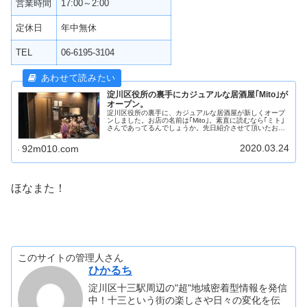
営業時間
17:00～2:00
定休日
年中無休
TEL
06-6195-3104
淀川区役所の裏手にカジュアルな居酒屋｢Mito｣が
オープン。
淀川区役所の裏手に、カジュアルな居酒屋が新しくオープ
ンしました。お店の名前は｢Mito｣。素直に読むなら｢ミト｣
さんであってるんでしょうか。先日紹介させて頂いたお店
が遂にオープンです。お店の前は桜の造花とお祝いの花で
華やか感じに。小さく掲げ...
2020.03.24
92m010.com
ほなまた！
このサイトの管理人さん
ひかるち
淀川区十三駅周辺の"超"地域密着型情報を発信
中！十三という街の楽しさや日々の変化を伝