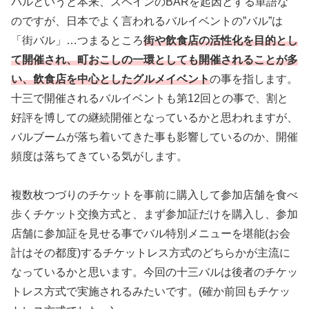
バルというと本来、スペインのBARを起因とする単語な
のですが、日本でよく言われるバルイベントの”バル”は
「街バル」…つまるところ
街や飲食店の活性化を目的とし
て開催され、町おこしの一環としても開催されることが多
い、飲食店を中心としたグルメイベント
の事を指します。
十三で開催されるバルイベントも第12回との事で、割と
好評を博しての継続開催となっているかと思われますが、
バルブームが落ち着いてきた事も影響しているのか、開催
頻度は落ちてきている気がします。
複数枚つづりのチケットを事前に購入して参加店舗を食べ
歩くチケット交換方式と、まず参加証だけを購入し、参加
店舗に参加証を見せる事でバル特別メニューを堪能(お会
計はその都度)するチケットレス方式のどちらかが主流に
なっているかと思います。今回の十三バルは後者のチケッ
トレス方式で実施されるみたいです。(確か前回もチケッ