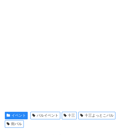
イベント
バルイベント
十三
十三よっとこバル
街バル