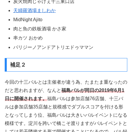
炭火焼肉じゃけぇ十三東口店
天婦羅酒場ましわか
MidNight Ajito
肉と魚の鉄板酒場 かさ家
串カツ おかめ
パリジーノアンドアトリエドゥママン
補足２
今回の十三バルとは主催者が違う為、たまたま重なったの
だと思われますが、なんと
福島バルが同日の2019年6月1
日に開催されます。
福島バルは参加店舗76店舗、十三バ
ルは参加店舗35店舗と規模感でダブルスコアを付ける形
となってしまう位、福島バルは大きいバルイベントになる
模様です。淀川を跨いで橋こそ渡りますがバルイベントと
しては若干隣接する形で開催することになるので、バル好