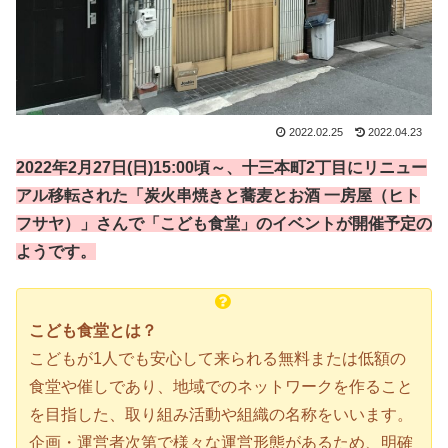
2022.02.25
2022.04.23
2022年2月27日(日)15:00頃～、十三本町2丁目に
リニュー
アル
移転された「炭火串焼きと蕎麦とお酒 一房屋（ヒト
フサヤ）」さんで「こども食堂」のイベントが開催予定の
ようです。
こども食堂とは？
こどもが1人でも安心して来られる無料または低額の
食堂や催しであり、地域でのネットワークを作ること
を目指した、取り組み活動や組織の名称をいいます。
企画・運営者次第で様々な運営形態があるため、明確