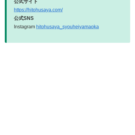
公式サイト
https://hitohusaya.com/
公式SNS
Instagram
hitohusaya_syouheiyamaoka