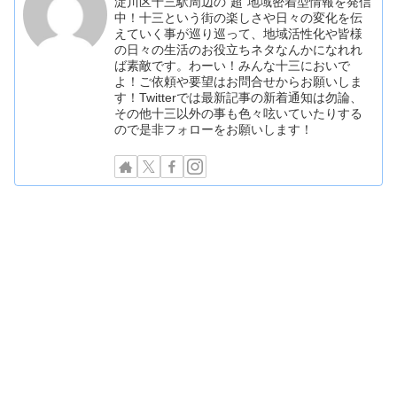
淀川区十三駅周辺の"超"地域密着型情報を発信
中！十三という街の楽しさや日々の変化を伝
えていく事が巡り巡って、地域活性化や皆様
の日々の生活のお役立ちネタなんかになれれ
ば素敵です。わーい！みんな十三においで
よ！ご依頼や要望はお問合せからお願いしま
す！Twitterでは最新記事の新着通知は勿論、
その他十三以外の事も色々呟いていたりする
ので是非フォローをお願いします！