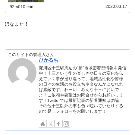
感染症に感染していることが判明した様です。(大阪府にお
いて3月15日(日...
2020.03.17
92m010.com
ほなまた！
このサイトの管理人さん
ひかるち
淀川区十三駅周辺の"超"地域密着型情報を発信
中！十三という街の楽しさや日々の変化を伝
えていく事が巡り巡って、地域活性化や皆様
の日々の生活のお役立ちネタなんかになれれ
ば素敵です。わーい！みんな十三においで
よ！ご依頼や要望はお問合せからお願いしま
す！Twitterでは最新記事の新着通知は勿論、
その他十三以外の事も色々呟いていたりする
ので是非フォローをお願いします！