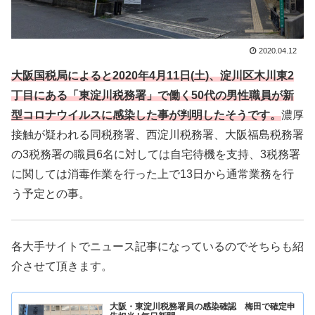
2020.04.12
大阪国税局によると2020年4月11日(土)、淀川区木川東2
丁目にある「東淀川税務署」で働く50代の男性職員が新
型コロナウイルスに感染した事が判明したそうです。
濃厚
接触が疑われる同税務署、西淀川税務署、大阪福島税務署
の3税務署の職員6名に対しては自宅待機を支持、3税務署
に関しては消毒作業を行った上で13日から通常業務を行
う予定との事。
各大手サイトでニュース記事になっているのでそちらも紹
介させて頂きます。
大阪・東淀川税務署員の感染確認 梅田で確定申