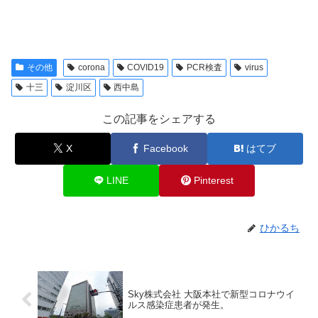
その他
corona
COVID19
PCR検査
virus
十三
淀川区
西中島
この記事をシェアする
X
Facebook
はてブ
LINE
Pinterest
ひかるち
Sky株式会社 大阪本社で新型コロナウイ
ルス感染症患者が発生。