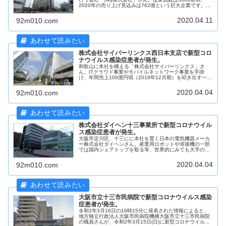
2020年の売り上げ見込みは762億という巨大企業です。そ
んなSky株式会社さんの大阪市淀川区宮原3丁目にある大阪
本社で働いている...
2020.04.11
92m010.com
株式会社サイバーリンクス西日本支店で新型コロ
ナウイルス感染症患者が発生。
和歌山に本社を構える「株式会社サイバーリンクス」さ
ん。ITクラウド事業やモバイルネットワーク事業を手掛
け、年間売上100億円弱（2018年12月期）を叩き出す一部
上場企業です。その株式会社サイバーリンクスさんの西日
本支店が淀川区の宮原4丁目...
2020.04.04
92m010.com
株式会社ダイヘン十三事業所で新型コロナウイル
ス感染症患者が発生。
大阪市淀川区、十三にに本社を置く日本の電気機器メーカ
ー株式会社ダイヘンさん。産業用ロボットや溶接機の一部
では国内シェアトップを取る等、世界的にみても大手の一
部上場の大企業なのですが、そんなダイヘンさんの十三事
業所に勤務する社員1名が新型コロ...
2020.04.04
92m010.com
大阪市立十三市民病院で新型コロナウイルス感染
症患者が発生。
令和2年3月16日の16時15分に発表された情報によると、
地方独立行政法人大阪市民病院機構大阪市立十三市民病院
の職員さんが、令和2年3月15日(日)に新型コロナウイルス