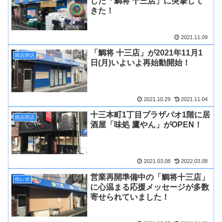
した「鯛将 十三店」に突撃して
きた！
2021.11.09
「鯛将 十三店」が2021年11月1
開店閉店
日(月)いよいよ再始動開始！
2021.10.29
2021.11.04
十三本町1丁目プラザパオ1階に居
開店閉店
酒屋「味処 鷹やん」がOPEN！
2021.03.08
2022.03.08
営業再開準備中の「鯛将十三店」
街レポ
に心温まる応援メッセージが多数
寄せられていました！