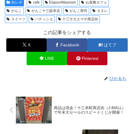
街レポ
cafe
ElajouriMaariam
お座敷カフェ
がんこ
がんこ十三総本店
がんこ寿司
カヌレ
スイーツ
パティシエ
十三サカエマチ商店街
この記事をシェアする
X
Facebook
はてブ
LINE
Pinterest
ひかるち
商品は現金！十三本町商店街（J-MALL）
で年末大セールのスピードくじが開催！