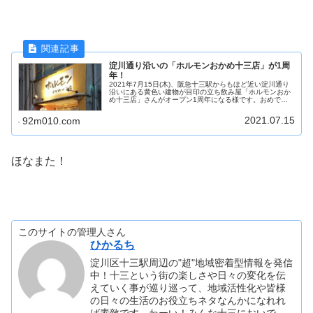
淀川通り沿いの「ホルモンおかめ十三店」が1周
年！
2021年7月15日(木)、阪急十三駅からもほど近い淀川通り
沿いにある黄色い建物が目印の立ち飲み屋「ホルモンおか
め十三店」さんがオープン1周年になる様です。おめでと
うございます！
2021.07.15
92m010.com
ほなまた！
このサイトの管理人さん
ひかるち
淀川区十三駅周辺の"超"地域密着型情報を発信
中！十三という街の楽しさや日々の変化を伝
えていく事が巡り巡って、地域活性化や皆様
の日々の生活のお役立ちネタなんかになれれ
ば素敵です。わーい！みんな十三においで