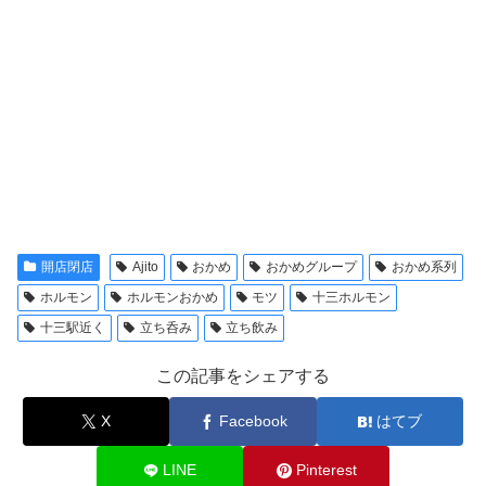
開店閉店
Ajito
おかめ
おかめグループ
おかめ系列
ホルモン
ホルモンおかめ
モツ
十三ホルモン
十三駅近く
立ち呑み
立ち飲み
この記事をシェアする
X
Facebook
はてブ
LINE
Pinterest