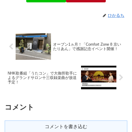
ひかるち
オープン1ヵ月！「Comfort Zone 8 京い
たりあん」で感謝記念イベント開催！
NHK歌番組「うたコン」で大御所歌手に
よるグランドサロン十三収録楽曲が放送
予定！
コメント
コメントを書き込む