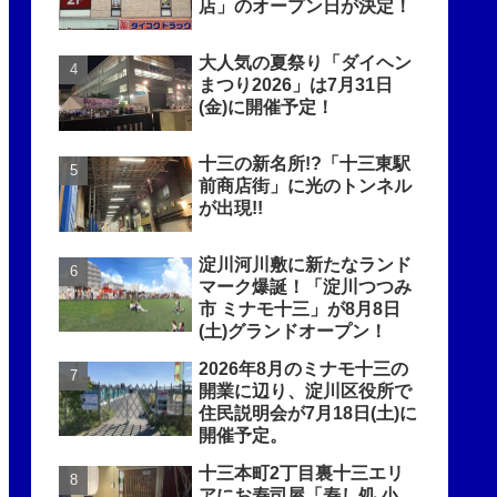
店」のオープン日が決定！
大人気の夏祭り「ダイヘン
まつり2026」は7月31日
(金)に開催予定！
十三の新名所!?「十三東駅
前商店街」に光のトンネル
が出現!!
淀川河川敷に新たなランド
マーク爆誕！「淀川つつみ
市 ミナモ十三」が8月8日
(土)グランドオープン！
2026年8月のミナモ十三の
開業に辺り、淀川区役所で
住民説明会が7月18日(土)に
開催予定。
十三本町2丁目裏十三エリ
アにお寿司屋「寿し処 小