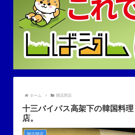
ホーム
開店閉店
十三バイパス高架下の韓国料理
店。
開店閉店