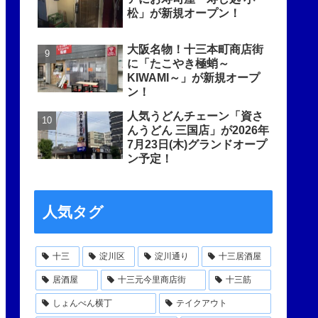
松」が新規オープン！
大阪名物！十三本町商店街
に「たこやき極蛸～
KIWAMI～」が新規オープ
ン！
人気うどんチェーン「資さ
んうどん 三国店」が2026年
7月23日(木)グランドオープ
ン予定！
人気タグ
十三
淀川区
淀川通り
十三居酒屋
居酒屋
十三元今里商店街
十三筋
しょんべん横丁
テイクアウト