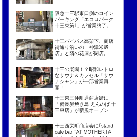
阪急十三駅東口側のコイン
パーキング「エコロパーク
十三東第1」が営業終了。
十三バイパス高架下、商店
街通り沿いの「神津米穀
店」と隣の花屋が閉店。
十三の楽園！？昭和レトロ
なサウナ＆カプセル「サウ
ナシャン」が一部営業再
開！
十三東三仲町通商店街に
「備長炭焼き鳥 えんのば 十
三東店」が新規オープン！
十三西栄町商店会に｢stand
cafe bar FAT MOTHER｣さ