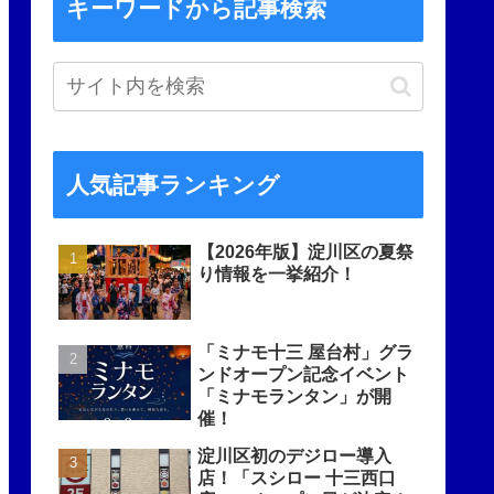
キーワードから記事検索
人気記事ランキング
【2026年版】淀川区の夏祭
り情報を一挙紹介！
「ミナモ十三 屋台村」グラ
ンドオープン記念イベント
「ミナモランタン」が開
催！
淀川区初のデジロー導入
店！「スシロー 十三西口