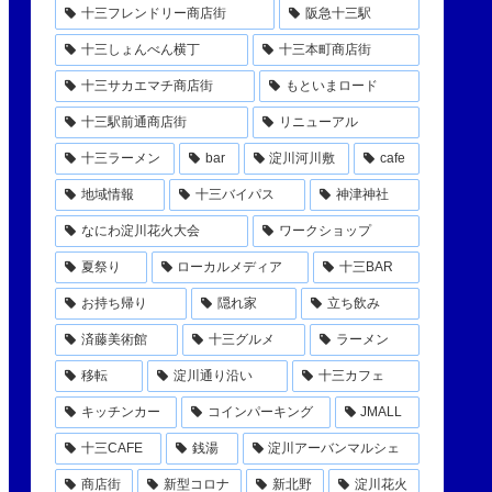
十三フレンドリー商店街
阪急十三駅
十三しょんべん横丁
十三本町商店街
十三サカエマチ商店街
もといまロード
十三駅前通商店街
リニューアル
十三ラーメン
bar
淀川河川敷
cafe
地域情報
十三バイパス
神津神社
なにわ淀川花火大会
ワークショップ
夏祭り
ローカルメディア
十三BAR
お持ち帰り
隠れ家
立ち飲み
済藤美術館
十三グルメ
ラーメン
移転
淀川通り沿い
十三カフェ
キッチンカー
コインパーキング
JMALL
十三CAFE
銭湯
淀川アーバンマルシェ
商店街
新型コロナ
新北野
淀川花火