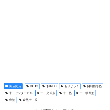
開店閉店
DOJO
QUREO
もりじゅく
個別指導塾
十三センタービル
十三交差点
十三塾
十三学習塾
森塾
森塾十三校