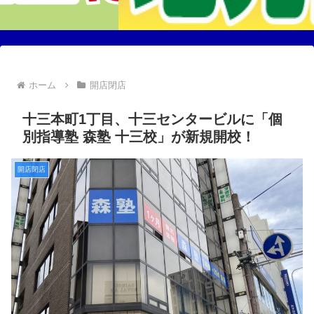
ホーム
開店閉店
十三本町1丁目、十三センタービルに「個
別指導塾 森塾 十三校」が新規開校！
開店閉店