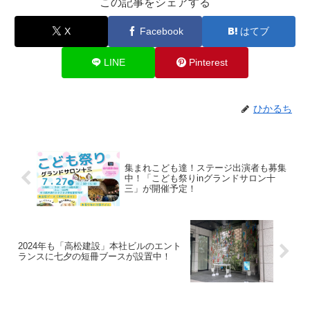
この記事をシェアする
X
Facebook
はてブ
LINE
Pinterest
ひかるち
集まれこども達！ステージ出演者も募集
中！「こども祭りinグランドサロン十
三」が開催予定！
2024年も「高松建設」本社ビルのエント
ランスに七夕の短冊ブースが設置中！