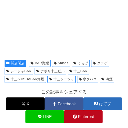
開店閉店
BAR海煙
Shisha
くらげ
クラゲ
シーシャBAR
ナポリ十三ビル
十三BAR
十三SHISHABAR海煙
十三シーシャ
水タバコ
海煙
この記事をシェアする
X
Facebook
はてブ
LINE
Pinterest