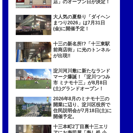
店」のオープン日が決定！
大人気の夏祭り「ダイヘン
まつり2026」は7月31日
(金)に開催予定！
十三の新名所!?「十三東駅
前商店街」に光のトンネル
が出現!!
淀川河川敷に新たなランド
マーク爆誕！「淀川つつみ
市 ミナモ十三」が8月8日
(土)グランドオープン！
2026年8月のミナモ十三の
開業に辺り、淀川区役所で
住民説明会が7月18日(土)に
開催予定。
十三本町2丁目裏十三エリ
アにお寿司屋「寿し処 小