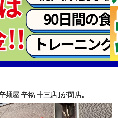
辛麺屋 辛福 十三店｣が閉店。