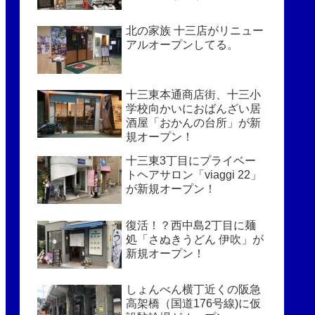
北の家族 十三店がリニュー
アルオープンしてる。
十三東本通商店街、十三小
学校向かいにおばんざい居
酒屋「おかんの台所」が新
規オープン！
十三東3丁目にプライベー
トヘアサロン「viaggi 22」
が新規オープン！
復活！？西中島2丁目に麺
処「さぬきうどん 伊吹」が
新規オープン！
しょんべん横丁近くの阪急
高架橋（国道176号線)に仮