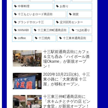
中華料理
お祭り
十三もといまロード商店街
雑貨
グランドサロン十三
淀川区民センター
HANABI
十三東三仲町通商店街
つばめ通り
coffee
十三焼肉
十三東本通商店街
十三駅前通商店街にカフェ
＆立ち呑み「ハイボール酒
場Okame」が新規オープ
ン！
2020年10月21日(水)、十三
東小路に「大衆酒場 十三
屋」が移転オープン。
十三東三仲町通商店街に
「水キムチとチゲの店 ピン
ナ食堂」が新規オープン！