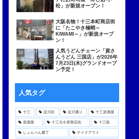
松」が新規オープン！
大阪名物！十三本町商店街
に「たこやき極蛸～
KIWAMI～」が新規オープ
ン！
人気うどんチェーン「資さ
んうどん 三国店」が2026年
7月23日(木)グランドオープ
ン予定！
人気タグ
十三
淀川区
淀川通り
十三居酒屋
居酒屋
十三元今里商店街
十三筋
しょんべん横丁
テイクアウト