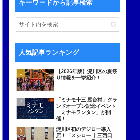
キーワードから記事検索
人気記事ランキング
【2026年版】淀川区の夏祭
り情報を一挙紹介！
「ミナモ十三 屋台村」グラ
ンドオープン記念イベント
「ミナモランタン」が開
催！
淀川区初のデジロー導入
店！「スシロー 十三西口