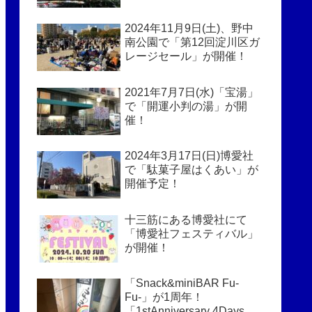
2024年11月9日(土)、野中
南公園で「第12回淀川区ガ
レージセール」が開催！
2021年7月7日(水)「宝湯」
で「開運小判の湯」が開
催！
2024年3月17日(日)博愛社
で「駄菓子屋はくあい」が
開催予定！
十三筋にある博愛社にて
「博愛社フェスティバル」
が開催！
「Snack&miniBAR Fu-
Fu-」が1周年！
「1stAnniversary 4Days