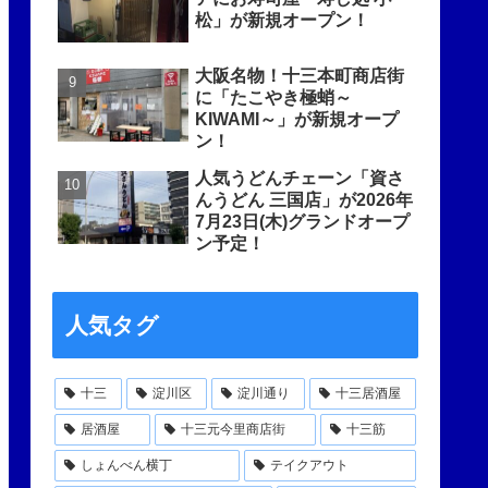
松」が新規オープン！
大阪名物！十三本町商店街
に「たこやき極蛸～
KIWAMI～」が新規オープ
ン！
人気うどんチェーン「資さ
んうどん 三国店」が2026年
7月23日(木)グランドオープ
ン予定！
人気タグ
十三
淀川区
淀川通り
十三居酒屋
居酒屋
十三元今里商店街
十三筋
しょんべん横丁
テイクアウト