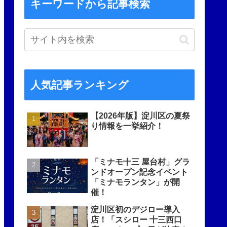
キーワードから記事検索
人気記事ランキング
【2026年版】淀川区の夏祭
り情報を一挙紹介！
「ミナモ十三 屋台村」グラ
ンドオープン記念イベント
「ミナモランタン」が開
催！
淀川区初のデジロー導入
店！「スシロー 十三西口