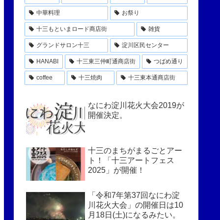
中華料理
お祭り
十三もといまロード商店街
雑貨
グランドサロン十三
淀川区民センター
HANABI
十三東三仲町通商店街
つばめ通り
coffee
十三焼肉
十三東本通商店街
なにわ淀川花火大会2019が
開催決定。
十三のまちがまるごとアー
ト！「十三アートフェス
2025」が開催！
「令和7年第37回なにわ淀
川花火大会」の開催日は10
月18日(土)になるみたい。