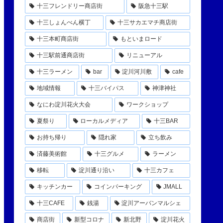
十三フレンドリー商店街
阪急十三駅
十三しょんべん横丁
十三サカエマチ商店街
十三本町商店街
もといまロード
十三駅前通商店街
リニューアル
十三ラーメン
bar
淀川河川敷
cafe
地域情報
十三バイパス
神津神社
なにわ淀川花火大会
ワークショップ
夏祭り
ローカルメディア
十三BAR
お持ち帰り
隠れ家
立ち飲み
済藤美術館
十三グルメ
ラーメン
移転
淀川通り沿い
十三カフェ
キッチンカー
コインパーキング
JMALL
十三CAFE
銭湯
淀川アーバンマルシェ
商店街
新型コロナ
新北野
淀川花火