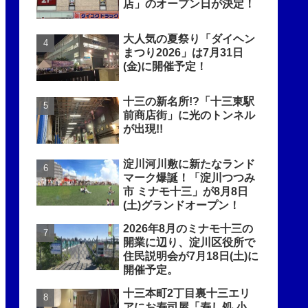
店」のオープン日が決定！
大人気の夏祭り「ダイヘン
まつり2026」は7月31日
(金)に開催予定！
十三の新名所!?「十三東駅
前商店街」に光のトンネル
が出現!!
淀川河川敷に新たなランド
マーク爆誕！「淀川つつみ
市 ミナモ十三」が8月8日
(土)グランドオープン！
2026年8月のミナモ十三の
開業に辺り、淀川区役所で
住民説明会が7月18日(土)に
開催予定。
十三本町2丁目裏十三エリ
アにお寿司屋「寿し処 小