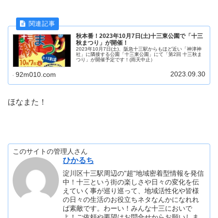
秋本番！2023年10月7日(土)十三東公園で「十三
秋まつり」が開催！
2023年10月7日(土)、阪急十三駅からもほど近い「神津神
社」に隣接する公園「十三東公園」にて「第2回 十三秋ま
つり」が開催予定です！(雨天中止）
2023.09.30
92m010.com
ほなまた！
このサイトの管理人さん
ひかるち
淀川区十三駅周辺の"超"地域密着型情報を発信
中！十三という街の楽しさや日々の変化を伝
えていく事が巡り巡って、地域活性化や皆様
の日々の生活のお役立ちネタなんかになれれ
ば素敵です。わーい！みんな十三においで
よ！ご依頼や要望はお問合せからお願いしま