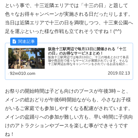
という事で、十三近隣エリアでは「十三の日」と題して
色々なお得キャンペーンが実施される日だったりします。
当日は近隣エリアで十三の日を満喫しつつ、十三東公園へ
足を運ぶといった様な作戦も立てれそうですね！(^^)
阪急十三駅周辺で毎月13日に開催される「十三
の日」のお得なサービスまとめ！
阪急十三駅周辺では毎月13日に、十三の地名とかけて各店
舗や商店街で様々なサービスが展開されています。そんな
十三駅周辺お得なキャンペーンをされているお店を紹介し
ていきたいと思います。是非お得に13日の様々なお得キャ
ンペーンをご活用下さい！
2019.02.13
92m010.com
お祭りの開始時間は子ども向けのブースが午後3時～と、
メインの総おどりが午後6時開始ながらも、小さなお子様
がいるご家庭でも参加しやすくなる配慮がされています。
メインの盆踊りへの参加が難しい方も、早い時間に子供向
けのアトラクションやブースを楽しむ事ができそうです
ね！