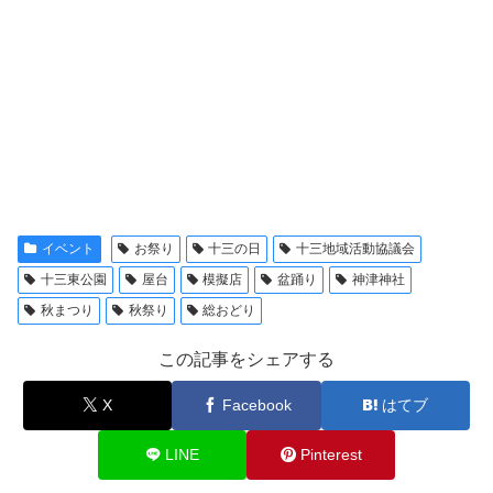
イベント
お祭り
十三の日
十三地域活動協議会
十三東公園
屋台
模擬店
盆踊り
神津神社
秋まつり
秋祭り
総おどり
この記事をシェアする
X
Facebook
はてブ
LINE
Pinterest