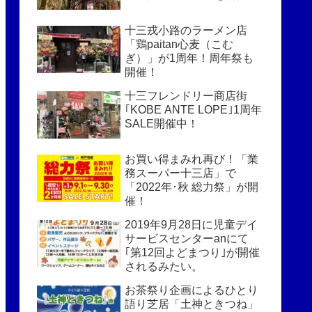
十三戎小路のラーメン店
「鶏paitan心麦（こむ
ぎ）」が1周年！周年祭も
開催！
十三フレンドリー商店街
｢KOBE ANTE LOPE｣1周年
SALE開催中！
お買い得まみれ再び！「業
務スーパー十三店」で
「2022年･秋 総力祭」が開
催！
2019年9月28日に児童デイ
サービスセンターanにて
｢第12回よどまつり｣が開催
されるみたい。
お茶祭り企画によるひとり
語り芝居「土神ときつね」