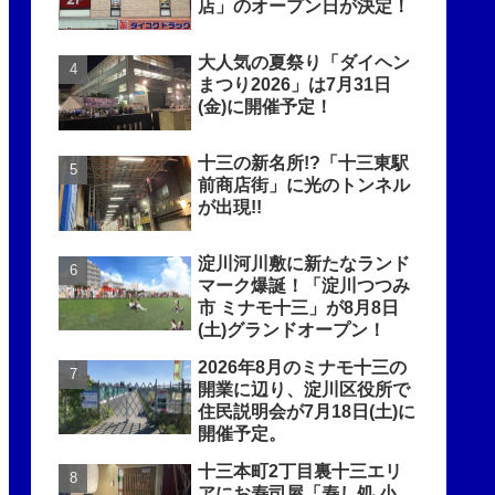
店」のオープン日が決定！
大人気の夏祭り「ダイヘン
まつり2026」は7月31日
(金)に開催予定！
十三の新名所!?「十三東駅
前商店街」に光のトンネル
が出現!!
淀川河川敷に新たなランド
マーク爆誕！「淀川つつみ
市 ミナモ十三」が8月8日
(土)グランドオープン！
2026年8月のミナモ十三の
開業に辺り、淀川区役所で
住民説明会が7月18日(土)に
開催予定。
十三本町2丁目裏十三エリ
アにお寿司屋「寿し処 小