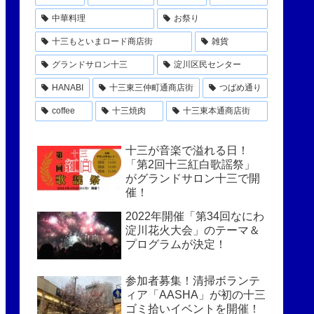
中華料理
お祭り
十三もといまロード商店街
雑貨
グランドサロン十三
淀川区民センター
HANABI
十三東三仲町通商店街
つばめ通り
coffee
十三焼肉
十三東本通商店街
十三が音楽で溢れる日！
「第2回十三紅白歌謡祭」
がグランドサロン十三で開
催！
2022年開催「第34回なにわ
淀川花火大会」のテーマ＆
プログラムが決定！
参加者募集！清掃ボランテ
ィア「AASHA」が初の十三
ゴミ拾いイベントを開催！