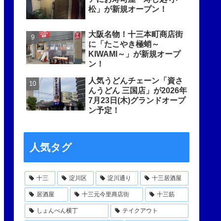
松」が新規オープン！
大阪名物！十三本町商店街
に「たこやき極蛸～
KIWAMI～」が新規オープ
ン！
人気うどんチェーン「資さ
んうどん 三国店」が2026年
7月23日(木)グランドオープ
ン予定！
人気タグ
十三
淀川区
淀川通り
十三居酒屋
居酒屋
十三元今里商店街
十三筋
しょんべん横丁
テイクアウト