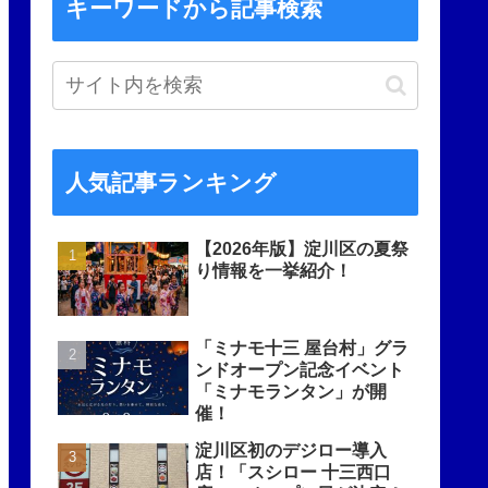
キーワードから記事検索
人気記事ランキング
【2026年版】淀川区の夏祭
り情報を一挙紹介！
「ミナモ十三 屋台村」グラ
ンドオープン記念イベント
「ミナモランタン」が開
催！
淀川区初のデジロー導入
店！「スシロー 十三西口