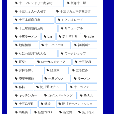
十三フレンドリー商店街
阪急十三駅
十三しょんべん横丁
十三サカエマチ商店街
十三本町商店街
もといまロード
十三駅前通商店街
リニューアル
十三ラーメン
bar
淀川河川敷
cafe
地域情報
十三バイパス
神津神社
なにわ淀川花火大会
ワークショップ
夏祭り
ローカルメディア
十三BAR
お持ち帰り
隠れ家
立ち飲み
済藤美術館
十三グルメ
ラーメン
移転
淀川通り沿い
十三カフェ
キッチンカー
コインパーキング
JMALL
十三CAFE
銭湯
淀川アーバンマルシェ
商店街
新型コロナ
新北野
淀川花火