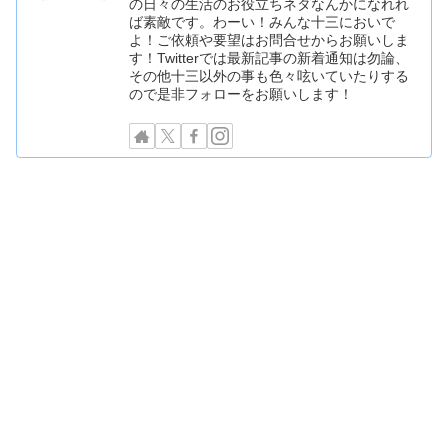
の日々の生活のお役立ちネタなんかになれれ
ば素敵です。わーい！みんな十三においで
よ！ご依頼や要望はお問合せからお願いしま
す！Twitterでは最新記事の新着通知は勿論、
その他十三以外の事も色々呟いていたりする
ので是非フォローをお願いします！