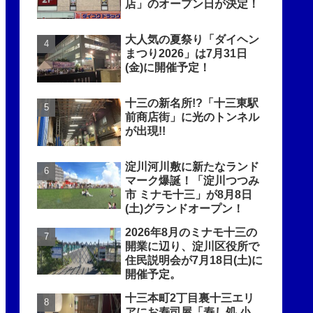
店」のオープン日が決定！
大人気の夏祭り「ダイヘン
まつり2026」は7月31日
(金)に開催予定！
十三の新名所!?「十三東駅
前商店街」に光のトンネル
が出現!!
淀川河川敷に新たなランド
マーク爆誕！「淀川つつみ
市 ミナモ十三」が8月8日
(土)グランドオープン！
2026年8月のミナモ十三の
開業に辺り、淀川区役所で
住民説明会が7月18日(土)に
開催予定。
十三本町2丁目裏十三エリ
アにお寿司屋「寿し処 小