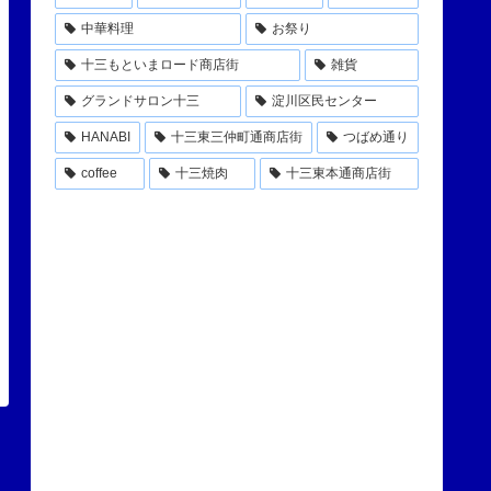
中華料理
お祭り
十三もといまロード商店街
雑貨
グランドサロン十三
淀川区民センター
HANABI
十三東三仲町通商店街
つばめ通り
coffee
十三焼肉
十三東本通商店街