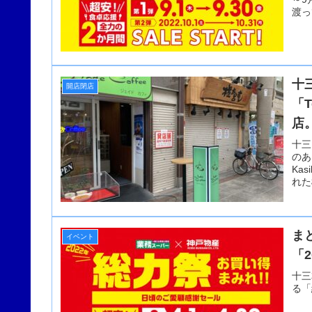
渡っ
十
開店閉店
「T
店
十三
のあ
Ka
れた
ま
イベント
「
十三
る「