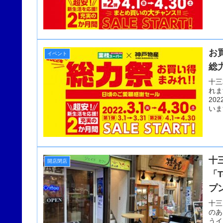
お
イベント
総
十三
れま
20
いま
十
開店閉店
「T
プ
十三
のあ
うイ