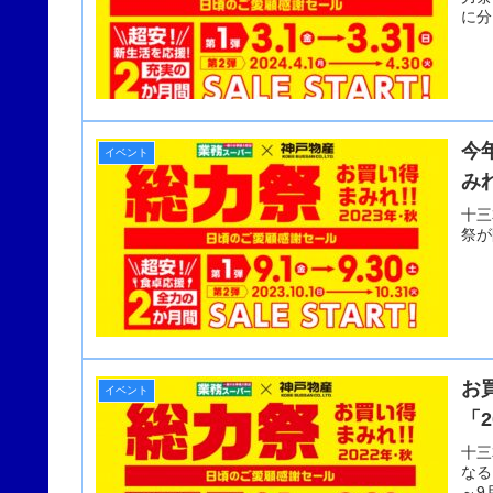
に分
今
イベント
みれ
十三
祭が
お
イベント
「
十三
なる
～9