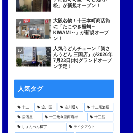
松」が新規オープン！
大阪名物！十三本町商店街
に「たこやき極蛸～
KIWAMI～」が新規オープ
ン！
人気うどんチェーン「資さ
んうどん 三国店」が2026年
7月23日(木)グランドオープ
ン予定！
人気タグ
十三
淀川区
淀川通り
十三居酒屋
居酒屋
十三元今里商店街
十三筋
しょんべん横丁
テイクアウト