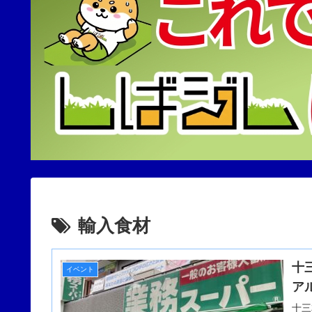
輸入食材
十
イベント
ア
十三