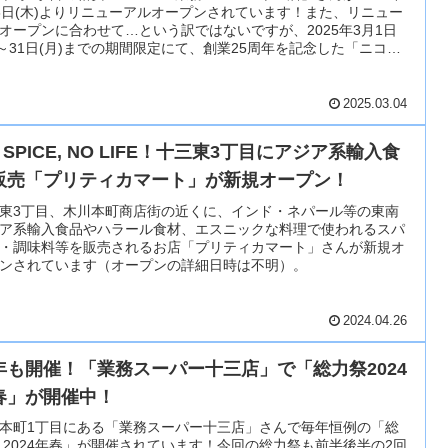
3日(木)よりリニューアルオープンされています！また、リニュー
オープンに合わせて…という訳ではないですが、2025年3月1日
)～31日(月)までの期間限定にて、創業25周年を記念した「ニコニ
謝セール」第1弾が開催されています！
2025.03.04
 SPICE, NO LIFE！十三東3丁目にアジア系輸入食
販売「プリティカマート」が新規オープン！
東3丁目、木川本町商店街の近くに、インド・ネパール等の東南
ア系輸入食品やハラール食材、エスニックな料理で使われるスパ
・調味料等を販売されるお店「プリティカマート」さんが新規オ
ンされています（オープンの詳細日時は不明）。
2024.04.26
年も開催！「業務スーパー十三店」で「総力祭2024
春」が開催中！
本町1丁目にある「業務スーパー十三店」さんで毎年恒例の「総
 2024年春」が開催されています！今回の総力祭も前半後半の2回