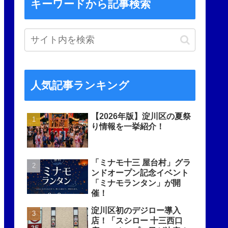
キーワードから記事検索
人気記事ランキング
【2026年版】淀川区の夏祭
り情報を一挙紹介！
「ミナモ十三 屋台村」グラ
ンドオープン記念イベント
「ミナモランタン」が開
催！
淀川区初のデジロー導入
店！「スシロー 十三西口