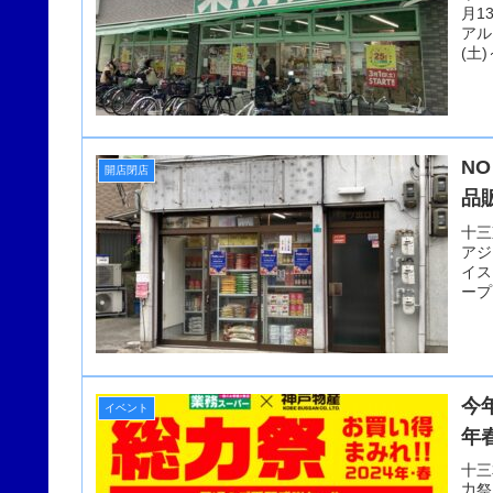
月1
アル
(土
コ感
NO
開店閉店
品
十三
アジ
イス
ープ
今
イベント
年
十三
力祭