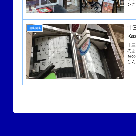
ンさ
十
開店閉店
K
十三
のあ
名の
なん