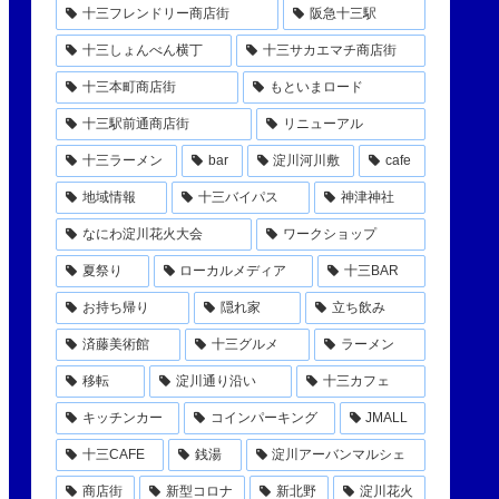
十三フレンドリー商店街
阪急十三駅
十三しょんべん横丁
十三サカエマチ商店街
十三本町商店街
もといまロード
十三駅前通商店街
リニューアル
十三ラーメン
bar
淀川河川敷
cafe
地域情報
十三バイパス
神津神社
なにわ淀川花火大会
ワークショップ
夏祭り
ローカルメディア
十三BAR
お持ち帰り
隠れ家
立ち飲み
済藤美術館
十三グルメ
ラーメン
移転
淀川通り沿い
十三カフェ
キッチンカー
コインパーキング
JMALL
十三CAFE
銭湯
淀川アーバンマルシェ
商店街
新型コロナ
新北野
淀川花火