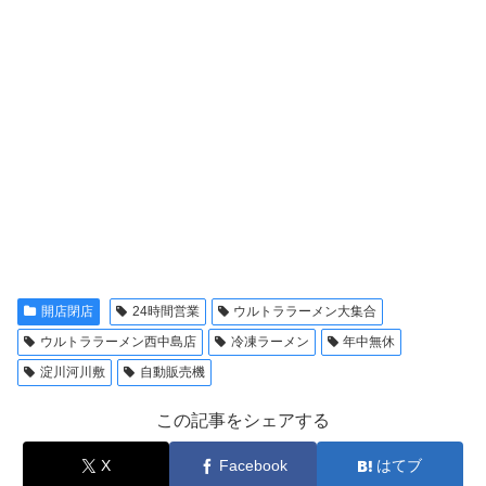
開店閉店
24時間営業
ウルトララーメン大集合
ウルトララーメン西中島店
冷凍ラーメン
年中無休
淀川河川敷
自動販売機
この記事をシェアする
X
Facebook
はてブ