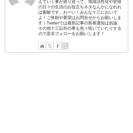
えていく事が巡り巡って、地域活性化や皆様
の日々の生活のお役立ちネタなんかになれれ
ば素敵です。わーい！みんな十三においで
よ！ご依頼や要望はお問合せからお願いしま
す！Twitterでは最新記事の新着通知は勿論、
その他十三以外の事も色々呟いていたりする
ので是非フォローをお願いします！