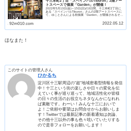
十三本町2丁目「スペインバルTiburon」2階アー
トスペースで個展「Garden」が開催！
2022年5月13日(金)～15日(日)の3日間、十三本町2丁目に
ある「スペインバルTiburon」さんの2階アートスペースに
て、ゆことさんによる初個展「Garden」が開催されるそう
です。
2022.05.12
92m010.com
ほなまた！
このサイトの管理人さん
ひかるち
淀川区十三駅周辺の"超"地域密着型情報を発信
中！十三という街の楽しさや日々の変化を伝
えていく事が巡り巡って、地域活性化や皆様
の日々の生活のお役立ちネタなんかになれれ
ば素敵です。わーい！みんな十三においで
よ！ご依頼や要望はお問合せからお願いしま
す！Twitterでは最新記事の新着通知は勿論、
その他十三以外の事も色々呟いていたりする
ので是非フォローをお願いします！