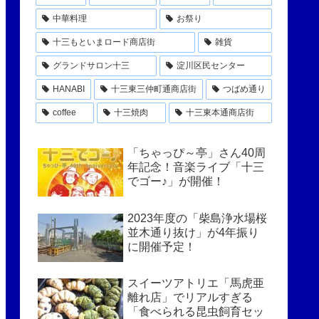
中華料理
お祭り
十三もといまロード商店街
雑貨
グランドサロン十三
淀川区民センター
HANABI
十三東三仲町通商店街
つばめ通り
coffee
十三焼肉
十三東本通商店街
「ちゃっぴ～亭」さん40周
年記念！音楽ライブ「十三
でゴー♪」が開催！
2023年度の「柴島浄水場桜
並木通り抜け」が4年振り
に開催予定！
スイーツアトリエ「馬虎亜
離れ店」でリアルすぎる
「食べられる昆虫飼育セッ