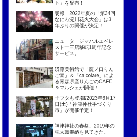
ト」を配布！
朗報！2022年夏の「第34回
なにわ淀川花火大会」は3
年ぶりの開催が決定！
ニュータージマハルエベレ
スト十三店移転1周年記念
サービス。
済藤美術館で「龍ノ口りん
ご園」＆「calcolare」によ
る青森県産りんごのCAFE
＆マルシェが開催！
子ブタも登場⁉2023年6月17
日(土)「神津神社手づくり
市」が開催予定！
神津神社の春祭、2019年の
枕太鼓奉納を見てきた。