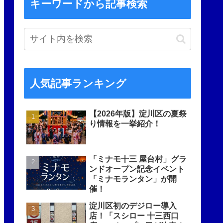
キーワードから記事検索
人気記事ランキング
【2026年版】淀川区の夏祭
り情報を一挙紹介！
「ミナモ十三 屋台村」グラ
ンドオープン記念イベント
「ミナモランタン」が開
催！
淀川区初のデジロー導入
店！「スシロー 十三西口