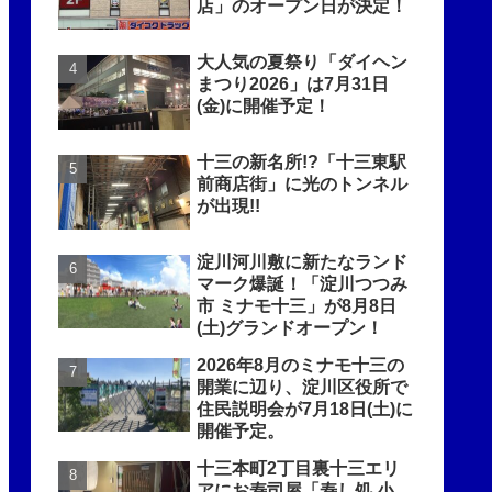
店」のオープン日が決定！
大人気の夏祭り「ダイヘン
まつり2026」は7月31日
(金)に開催予定！
十三の新名所!?「十三東駅
前商店街」に光のトンネル
が出現!!
淀川河川敷に新たなランド
マーク爆誕！「淀川つつみ
市 ミナモ十三」が8月8日
(土)グランドオープン！
2026年8月のミナモ十三の
開業に辺り、淀川区役所で
住民説明会が7月18日(土)に
開催予定。
十三本町2丁目裏十三エリ
アにお寿司屋「寿し処 小