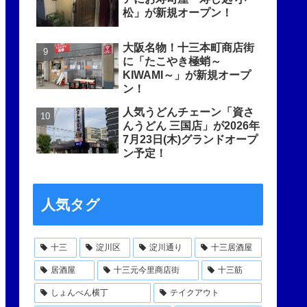
松」が新規オープン！
大阪名物！十三本町商店街
に「たこやき極蛸～
KIWAMI～」が新規オープ
ン！
人気うどんチェーン「資さ
んうどん 三国店」が2026年
7月23日(木)グランドオープ
ン予定！
人気タグ
十三
淀川区
淀川通り
十三居酒屋
居酒屋
十三元今里商店街
十三筋
しょんべん横丁
テイクアウト