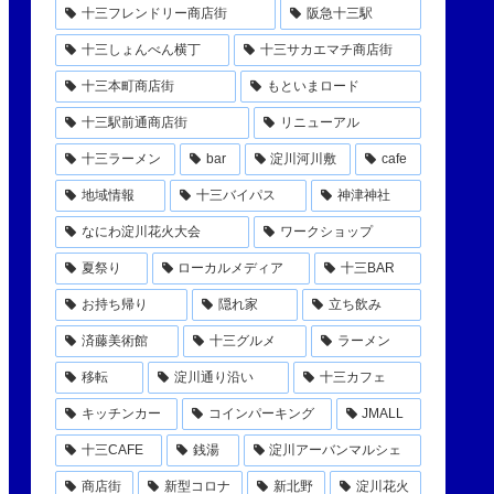
十三フレンドリー商店街
阪急十三駅
十三しょんべん横丁
十三サカエマチ商店街
十三本町商店街
もといまロード
十三駅前通商店街
リニューアル
十三ラーメン
bar
淀川河川敷
cafe
地域情報
十三バイパス
神津神社
なにわ淀川花火大会
ワークショップ
夏祭り
ローカルメディア
十三BAR
お持ち帰り
隠れ家
立ち飲み
済藤美術館
十三グルメ
ラーメン
移転
淀川通り沿い
十三カフェ
キッチンカー
コインパーキング
JMALL
十三CAFE
銭湯
淀川アーバンマルシェ
商店街
新型コロナ
新北野
淀川花火