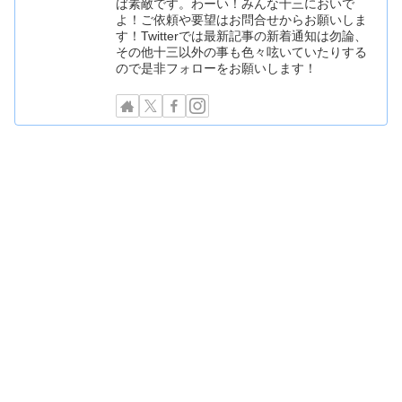
ば素敵です。わーい！みんな十三においで
よ！ご依頼や要望はお問合せからお願いしま
す！Twitterでは最新記事の新着通知は勿論、
その他十三以外の事も色々呟いていたりする
ので是非フォローをお願いします！