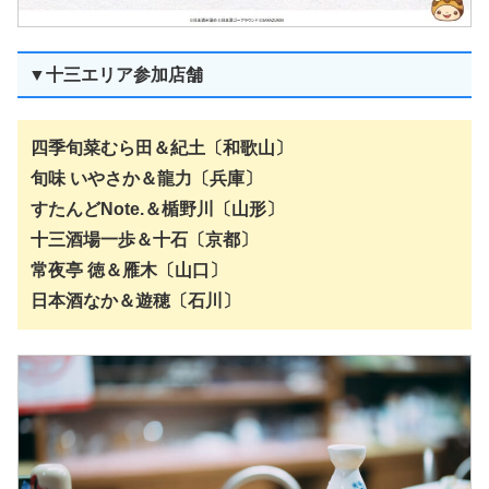
▼十三エリア参加店舗
四季旬菜むら田＆紀土〔和歌山〕
旬味 いやさか＆龍力〔兵庫〕
すたんどNote.＆楯野川〔山形〕
十三酒場一歩＆十石〔京都〕
常夜亭 徳＆雁木〔山口〕
日本酒なか＆遊穂〔石川〕