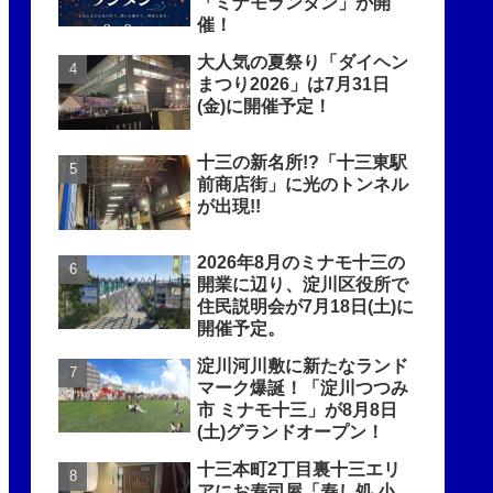
「ミナモランタン」が開
催！
大人気の夏祭り「ダイヘン
まつり2026」は7月31日
(金)に開催予定！
十三の新名所!?「十三東駅
前商店街」に光のトンネル
が出現!!
2026年8月のミナモ十三の
開業に辺り、淀川区役所で
住民説明会が7月18日(土)に
開催予定。
淀川河川敷に新たなランド
マーク爆誕！「淀川つつみ
市 ミナモ十三」が8月8日
(土)グランドオープン！
十三本町2丁目裏十三エリ
アにお寿司屋「寿し処 小