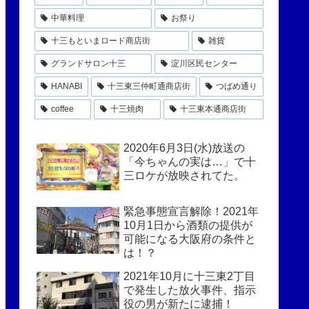
中華料理
お祭り
十三もといまロード商店街
雑貨
グランドサロン十三
淀川区民センター
HANABI
十三東三仲町通商店街
つばめ通り
coffee
十三焼肉
十三東本通商店街
2020年6月3日(水)放送の
「今ちゃんの実は…」で十
三ロケが放映されてた。
緊急事態宣言解除！2021年
10月1日から酒類の提供が
可能になる大阪府の条件と
は！？
2021年10月に十三東2丁目
で発生した放火事件、指示
役の男が新たに逮捕！