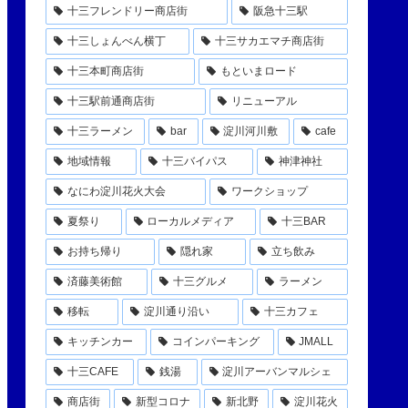
十三フレンドリー商店街
阪急十三駅
十三しょんべん横丁
十三サカエマチ商店街
十三本町商店街
もといまロード
十三駅前通商店街
リニューアル
十三ラーメン
bar
淀川河川敷
cafe
地域情報
十三バイパス
神津神社
なにわ淀川花火大会
ワークショップ
夏祭り
ローカルメディア
十三BAR
お持ち帰り
隠れ家
立ち飲み
済藤美術館
十三グルメ
ラーメン
移転
淀川通り沿い
十三カフェ
キッチンカー
コインパーキング
JMALL
十三CAFE
銭湯
淀川アーバンマルシェ
商店街
新型コロナ
新北野
淀川花火