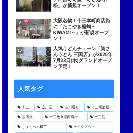
松」が新規オープン！
大阪名物！十三本町商店街
に「たこやき極蛸～
KIWAMI～」が新規オープ
ン！
人気うどんチェーン「資さ
んうどん 三国店」が2026年
7月23日(木)グランドオープ
ン予定！
人気タグ
十三
淀川区
淀川通り
十三居酒屋
居酒屋
十三元今里商店街
十三筋
しょんべん横丁
テイクアウト