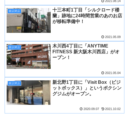
2021.08.14
十三本町1丁目「シルクロード楼
開店閉店
蘭」跡地に24時間営業のあのお店
が移転準備中！
2021.05.09
木川西4丁目に「ANYTIME
開店閉店
FITNESS 新大阪木川西店」がオ
ープン！
2021.05.04
新北野1丁目に「Visit Box（ビジ
開店閉店
ットボックス）」というボクシン
グジムがオープン。
2020.09.07
2021.10.02