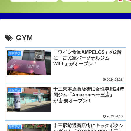
GYM
「ワイン食堂AMPELOS」の2階
開店閉店
に「古民家パーソナルジム
WILL」がオープン！
2024.03.28
十三東本通商店街に女性専用24時
開店閉店
間ジム「Amazones十三店」
が 新規オープン！
2023.04.10
十三駅前通商店街にキックボクシ
開店閉店