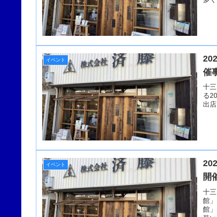
2
イベント
催
十三
る2
出店
2
イベント
開
十三
館」
館」