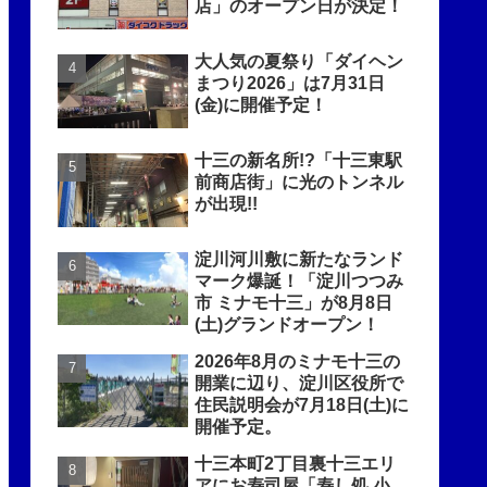
店」のオープン日が決定！
大人気の夏祭り「ダイヘン
まつり2026」は7月31日
(金)に開催予定！
十三の新名所!?「十三東駅
前商店街」に光のトンネル
が出現!!
淀川河川敷に新たなランド
マーク爆誕！「淀川つつみ
市 ミナモ十三」が8月8日
(土)グランドオープン！
2026年8月のミナモ十三の
開業に辺り、淀川区役所で
住民説明会が7月18日(土)に
開催予定。
十三本町2丁目裏十三エリ
アにお寿司屋「寿し処 小