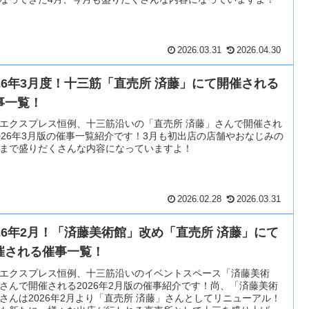
2026.03.31
2026.04.30
026年3月度！十三筋「直売所 済藤」にて開催される
事一覧！
エクスプレス恒例、十三筋沿いの「直売所 済藤」さんで開催され
026年3月版の催事一覧紹介です！3月も初出店の店舗やおなじみの
まで盛りだくさんな内容になっていますよ！
2026.02.28
2026.03.31
026年2月！「済藤美術館」改め「直売所 済藤」にて
催される催事一覧！
エクスプレス恒例、十三筋沿いのイベントスペース「済藤美術
さんで開催される2026年2月版の催事紹介です！尚、「済藤美術
さんは2026年2月より「直売所 済藤」さんとしてリニューアル！