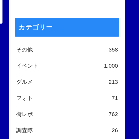
カテゴリー
その他
358
イベント
1,000
グルメ
213
フォト
71
街レポ
762
調査隊
26