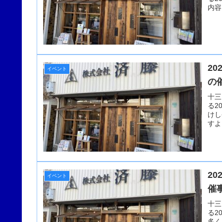
内容
2
イベント
の
十三
る2
けし
すよ
2
イベント
催
十三
る2
多く