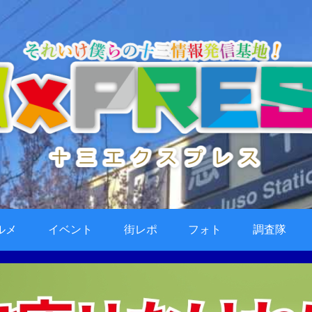
ルメ
イベント
街レポ
フォト
調査隊