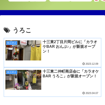
うろこ
十三東2丁目片岡ビルに「カラオ
開店閉店
ケBAR おんぷ♪」が新規オープ
ン！
2023.12.09
十三東二仲町商店会に「カラオケ
開店閉店
BAR うろこ」が新規オープン！
2023.04.07