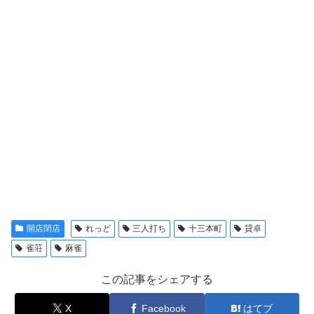
開店閉店
れっど
三人打ち
十三本町
貸卓
雀荘
麻雀
この記事をシェアする
X
Facebook
はてブ