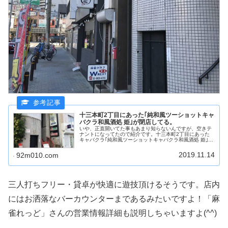
十三本町2丁目にあった｢純和風ツーショットキャ
バクラ和風酒処 姫｣が閉店してる。
いや、正直開いてた事もあまり知らないんですが、空きテ
ナントになってたので紹介です。十三本町2丁目にあった
キャバクラ｢純和風ツーショットキャバクラ和風酒処 姫｣さ
んが閉店されているみたいです。結構長い間営業されてい
たみたいですが、いつの間にか...
2019.11.14
92m010.com
三人打ちフリー・貸卓が快適に遊技頂けるそうです。店内
にはお洒落なバーカウンターまであるみたいですよ！「麻
雀れっど」さんの営業情報詳細も説明しちゃいますよ(^^)