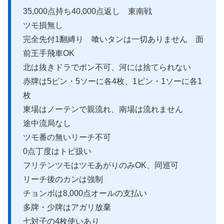
35,000点持ち40,000点返し 東南戦
ツモ損無し
完全先付1翻縛り 喰いタンは一切ありません 面
前王手飛車OK
北は抜きドラでポン不可、河には捨てられない
赤牌は5ピン・5ソーに各4枚、1ピン・1ソーに各1
枚
東場はノーテンで親流れ、南場は流れません
途中流局なし
ツモ番の無いリーチ不可
0点丁度はトビ扱い
フリテンツモはツモあがりのみOK、同巡可
リーチ後のカンは強制
チョンボは8,000点オールの支払い
多牌・少牌はアガリ放棄
七対子の4枚使いあり