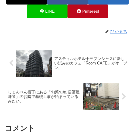
LINE
Pinterest
ひかるち
アスティルホテル十三プレシャスに新し
い試みのカフェ「Room CAFE」がオープ
ン。
しょんべん横丁にある「旬菜旬魚 居酒屋
味琴」のお隣で基礎工事が始まっている
みたい。
コメント