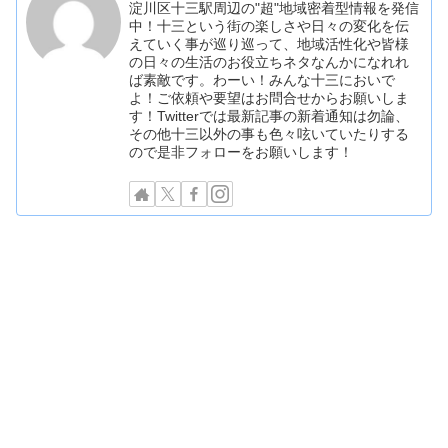
淀川区十三駅周辺の"超"地域密着型情報を発信
中！十三という街の楽しさや日々の変化を伝
えていく事が巡り巡って、地域活性化や皆様
の日々の生活のお役立ちネタなんかになれれ
ば素敵です。わーい！みんな十三においで
よ！ご依頼や要望はお問合せからお願いしま
す！Twitterでは最新記事の新着通知は勿論、
その他十三以外の事も色々呟いていたりする
ので是非フォローをお願いします！