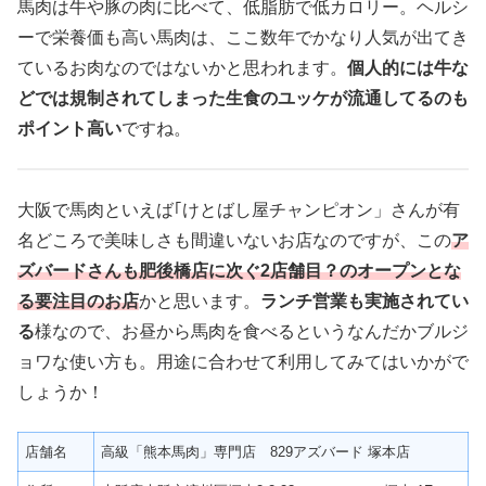
馬肉は牛や豚の肉に比べて、低脂肪で低カロリー。ヘルシ
ーで栄養価も高い馬肉は、ここ数年でかなり人気が出てき
ているお肉なのではないかと思われます。
個人的には牛な
どでは規制されてしまった生食のユッケが流通してるのも
ポイント高い
ですね。
大阪で馬肉といえば｢けとばし屋チャンピオン」さんが有
名どころで美味しさも間違いないお店なのですが、この
ア
ズバードさんも肥後橋店に次ぐ2店舗目？のオープンとな
る要注目のお店
かと思います。
ランチ営業も実施されてい
る
様なので、お昼から馬肉を食べるというなんだかブルジ
ョワな使い方も。用途に合わせて利用してみてはいかがで
しょうか！
店舗名
高級「熊本馬肉」専門店 829アズバード 塚本店