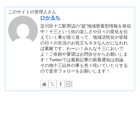
このサイトの管理人さん
ひかるち
淀川区十三駅周辺の"超"地域密着型情報を発信
中！十三という街の楽しさや日々の変化を伝
えていく事が巡り巡って、地域活性化や皆様
の日々の生活のお役立ちネタなんかになれれ
ば素敵です。わーい！みんな十三においで
よ！ご依頼や要望はお問合せからお願いしま
す！Twitterでは最新記事の新着通知は勿論、
その他十三以外の事も色々呟いていたりする
ので是非フォローをお願いします！