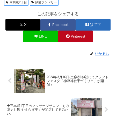
木川東2丁目
除菌ランドリー
この記事をシェアする
X
Facebook
はてブ
LINE
Pinterest
ひかるち
2024年3月16日(土)神津神社にてクラフト
フェスタ「神津神社手づくり市」が開
催！
十三本町1丁目のマッサージサロン「もみ
ほぐし処 やすらぎ亭」が閉店してるみた
い。