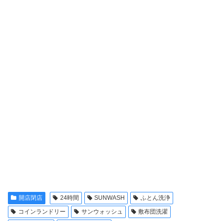
開店閉店
24時間
SUNWASH
ふとん洗浄
コインランドリー
サンウォッシュ
敷布団洗濯