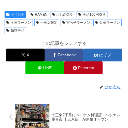
イベント
RAMEN
にしのみや
全品150円引き
十三ラーメン
十三店限定
宮っ子ラーメン
白菜ラーメン
麺類全品
この記事をシェアする
X
Facebook
はてブ
LINE
Pinterest
ひかるち
十三東2丁目にベトナム料理店「ベトナム
屋台市 十三東店」が新規オープン！