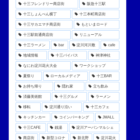
十三フレンドリー商店街
阪急十三駅
十三しょんべん横丁
十三本町商店街
十三サカエマチ商店街
もといまロード
十三駅前通商店街
リニューアル
十三ラーメン
bar
淀川河川敷
cafe
地域情報
十三バイパス
神津神社
なにわ淀川花火大会
ワークショップ
夏祭り
ローカルメディア
十三BAR
お持ち帰り
隠れ家
立ち飲み
済藤美術館
十三グルメ
ラーメン
移転
淀川通り沿い
十三カフェ
キッチンカー
コインパーキング
JMALL
十三CAFE
銭湯
淀川アーバンマルシェ
商店街
新型コロナ
新北野
淀川花火