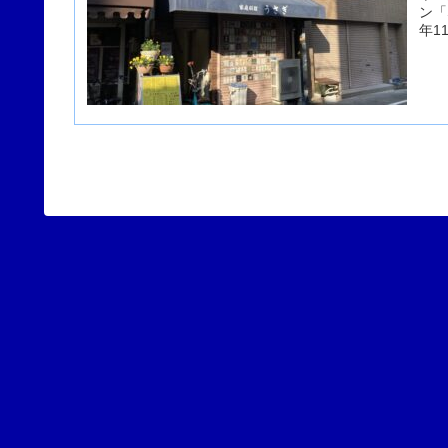
ン「
年1