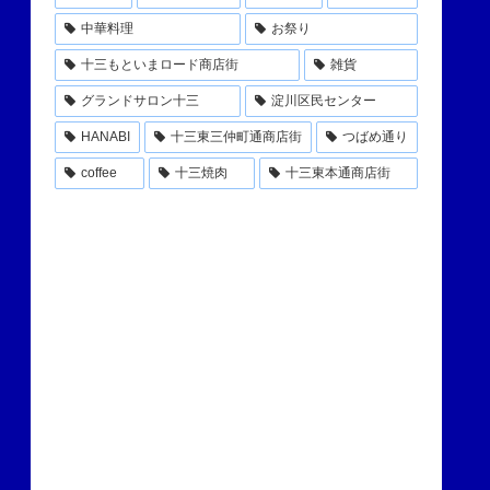
中華料理
お祭り
十三もといまロード商店街
雑貨
グランドサロン十三
淀川区民センター
HANABI
十三東三仲町通商店街
つばめ通り
coffee
十三焼肉
十三東本通商店街