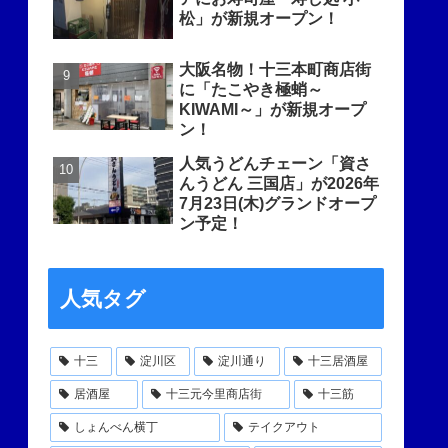
松」が新規オープン！
大阪名物！十三本町商店街
に「たこやき極蛸～
KIWAMI～」が新規オープ
ン！
人気うどんチェーン「資さ
んうどん 三国店」が2026年
7月23日(木)グランドオープ
ン予定！
人気タグ
十三
淀川区
淀川通り
十三居酒屋
居酒屋
十三元今里商店街
十三筋
しょんべん横丁
テイクアウト