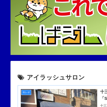
アイラッシュサロン
十
街レポ
「S
十三