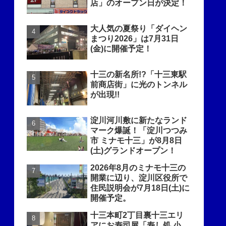
店」のオープン日が決定！
大人気の夏祭り「ダイヘン
まつり2026」は7月31日
(金)に開催予定！
十三の新名所!?「十三東駅
前商店街」に光のトンネル
が出現!!
淀川河川敷に新たなランド
マーク爆誕！「淀川つつみ
市 ミナモ十三」が8月8日
(土)グランドオープン！
2026年8月のミナモ十三の
開業に辺り、淀川区役所で
住民説明会が7月18日(土)に
開催予定。
十三本町2丁目裏十三エリ
アにお寿司屋「寿し処 小