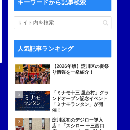
キーワードから記事検索
人気記事ランキング
【2026年版】淀川区の夏祭
り情報を一挙紹介！
「ミナモ十三 屋台村」グラ
ンドオープン記念イベント
「ミナモランタン」が開
催！
淀川区初のデジロー導入
店！「スシロー 十三西口